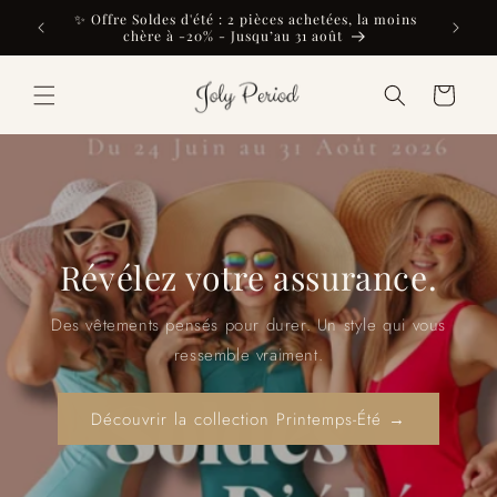
et
✨ Offre Soldes d'été : 2 pièces achetées, la moins
ièces qui
passer
chère à -20% - Jusqu’au 31 août
au
contenu
Panier
Révélez votre assurance.
Des vêtements pensés pour durer. Un style qui vous
ressemble vraiment.
Découvrir la collection Printemps-Été →