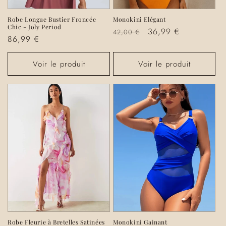
Robe Longue Bustier Froncée
Monokini Elégant
Chic - Joly Period
Prix
Prix
36,99 €
42,00 €
Prix
86,99 €
habituel
promotionnel
habituel
Voir le produit
Voir le produit
Robe Fleurie à Bretelles Satinées
Monokini Gainant