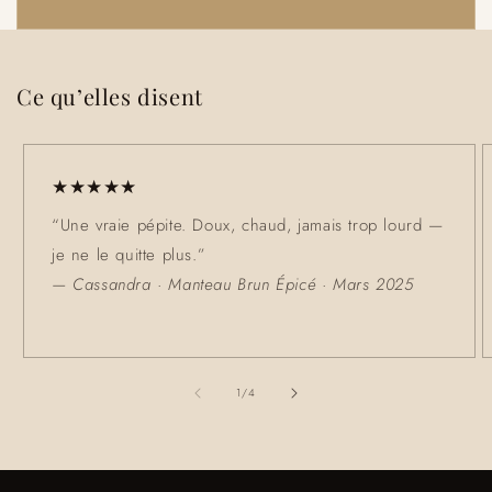
Ce qu’elles disent
★★★★★
“Une vraie pépite. Doux, chaud, jamais trop lourd —
je ne le quitte plus.”
— Cassandra · Manteau Brun Épicé · Mars 2025
de
1
/
4