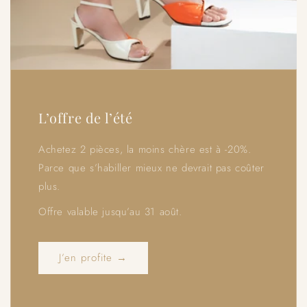
L’offre de l’été
Achetez 2 pièces, la moins chère est à -20%.
Parce que s’habiller mieux ne devrait pas coûter
plus.
Offre valable jusqu’au 31 août.
J’en profite →