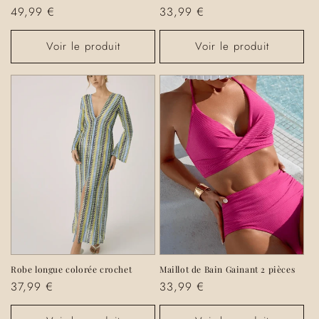
Prix
49,99 €
Prix
33,99 €
habituel
habituel
Voir le produit
Voir le produit
Robe longue colorée crochet
Maillot de Bain Gainant 2 pièces
Prix
37,99 €
Prix
33,99 €
habituel
habituel