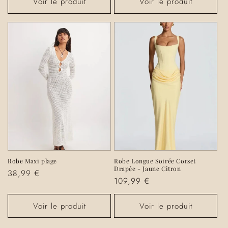
Voir le produit
Voir le produit
Robe Maxi plage
Robe Longue Soirée Corset
Drapée - Jaune Citron
Prix
38,99 €
Prix
109,99 €
habituel
habituel
Voir le produit
Voir le produit