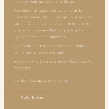
Nous, on vous propose autre chose.
Des vêtements qui restent beaux après le
troisième lavage. Des coupes qui traversent les
saisons. Des pièces que vous choisissez parce
qu'elles vous ressemblent pas parce qu'un
algorithme vous les a poussées.
Joly Period, c'est la mode consciente pour la
femme qui sait ce qu'elle vaut.
Achetez moins. Choisissez mieux. Rayonnez plus
longtemps.
— Sylvia, fondatrice @JolyPeriod
Notre histoire